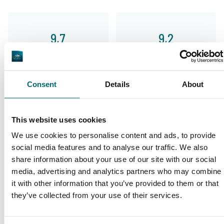
9,7
9,2
Allgemein
Anlagen
Consent
Details
About
This website uses cookies
9,4
9,3
We use cookies to personalise content and ads, to provide
social media features and to analyse our traffic. We also
share information about your use of our site with our social
Unser Angebot
Betreuung
media, advertising and analytics partners who may combine
it with other information that you’ve provided to them or that
they’ve collected from your use of their services.