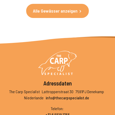
Alle Gewässer anzeigen
Adressdaten
The Carp Specialist
Lattropperstraat 30
7591PJ Denekamp
Niederlande
info@thecarpspecialist.de
Telefon
:
+31 6 5519 1755