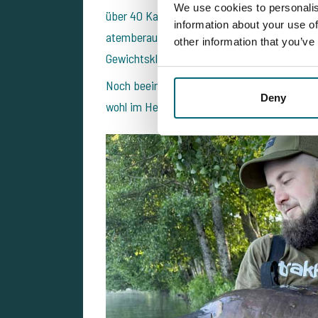
We use cookies to personalis
über 40 Karpfen, darunter einen kraftvollen
information about your use of
atemberaubenden Spiegler mit 36,5 Kilo. Die
other information that you’ve
Gewichtsklasse unbekannt – eine echte Übe
Noch beeindruckender: Der Fisch war sichtba
Deny
wohl im Herbst wiegen? Eines ist sicher: Das