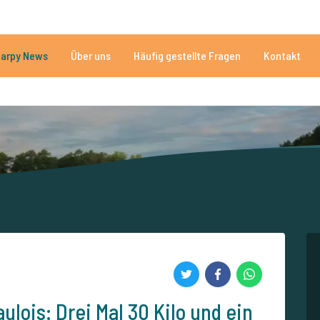
n
Brauchen Sie Hilfe?
Tel.
arpy News
Über uns
Häufig gestellte Fragen
Kontakt
n Seen
Mehr als 152.899 zufriedene Angler
Von und für Karpfenan
lois: Drei Mal 30 Kilo und ein