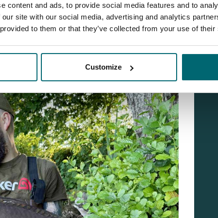
e content and ads, to provide social media features and to analy
 Schuppenkarpfen mit 31 Kilo und einen
 our site with our social media, advertising and analytics partn
ser Spiegler war bisher im Bestand in dieser
 provided to them or that they’ve collected from your use of their
rraschung.
r noch nicht ganz erholt vom Laichen. Was wird er
Customize
 Potenzial von Gaulois ist enorm.