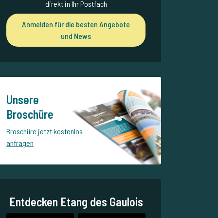
direkt in Ihr Postfach
Anmelden für die besten Angebote
und News
Unsere
Broschüre
Broschüre jetzt kostenlos
anfragen
Entdecken Etang des Gaulois