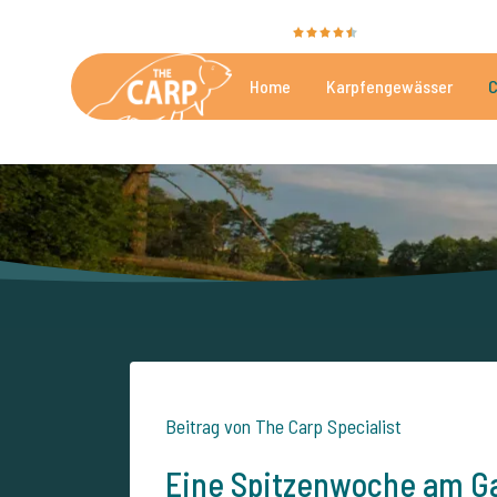
Sie bewerten uns mit
9,4
35030 Bewertunge
Home
Karpfengewässer
C
Die besten kommerzielle
Beitrag von The Carp Specialist
Eine Spitzenwoche am Gau