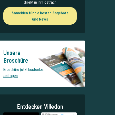
direkt in Ihr Postfach
Anmelden für die besten Angebote
und News
Unsere
Broschüre
Broschüre jetzt kostenlos
anfragen
Entdecken Villedon