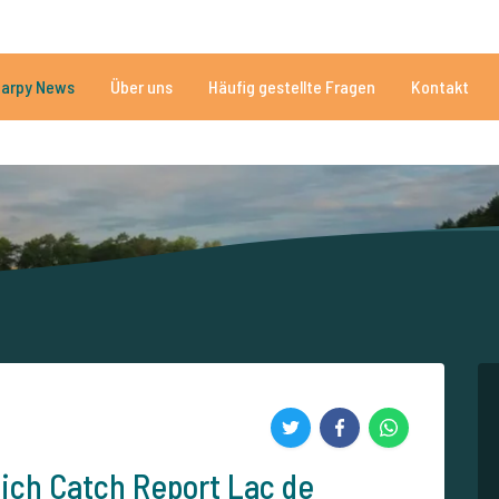
n
Brauchen Sie Hilfe?
Tel.
arpy News
Über uns
Häufig gestellte Fragen
Kontakt
n Seen
Mehr als 152.913 zufriedene Angler
Von und für Karpfenan
ich Catch Report Lac de