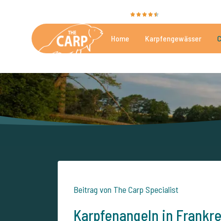
Sie bewerten uns mit
9,4
35056 Bewertunge
Home
Karpfengewässer
C
Die besten kommerzielle
Beitrag von The Carp Specialist
Karpfenangeln in Frankre