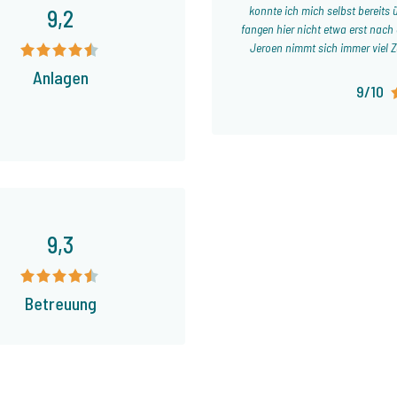
konnte ich mich selbst bereits 
9,2
fangen hier nicht etwa erst nac
Jeroen nimmt sich immer viel Ze
des Gewässers sowie bei der
Anlagen
unkompliziert und ist reine F
9/10
Jahr fahren wir
9,3
Betreuung