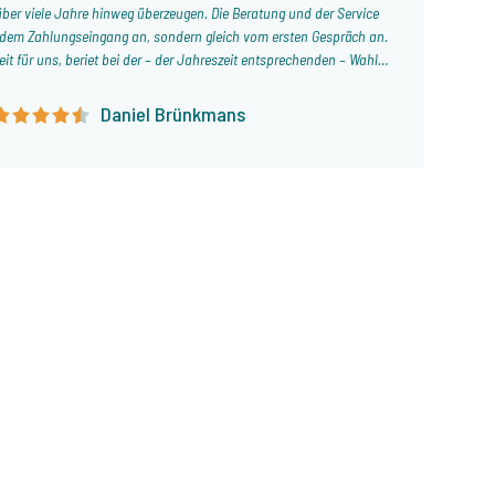
über viele Jahre hinweg überzeugen. Die Beratung und der Service
h dem Zahlungseingang an, sondern gleich vom ersten Gespräch an.
it für uns, beriet bei der – der Jahreszeit entsprechenden – Wahl
 Auswahl der optimalsten Angelstellen. Das Buchen geht immer
ormsache. Hier bekommt man eine ehrliche Beratung! Auch dieses
Daniel Brünkmans
 wieder über The Carp Specialist in Angelurlaub.