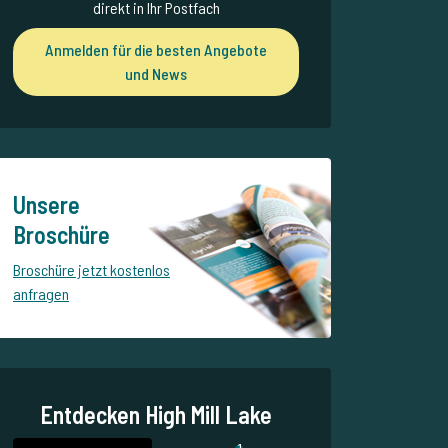
direkt in Ihr Postfach
Anmelden für die besten Angebote
und News
Unsere
Broschüre
Broschüre jetzt kostenlos
anfragen
Entdecken High Mill Lake