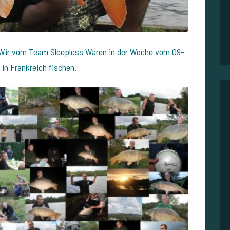
. Wir vom
Team Sleepless
Waren in der Woche vom 09-
in Frankreich fischen.