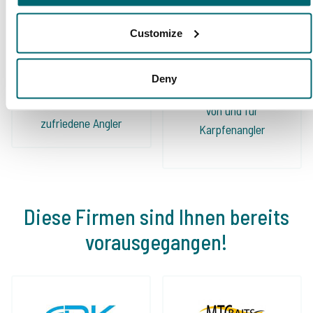
Carp Specialist in Angelurlaub.
Customize
Deny
Schon 152.908
Von und für
zufriedene Angler
Karpfenangler
Diese Firmen sind Ihnen bereits
vorausgegangen!