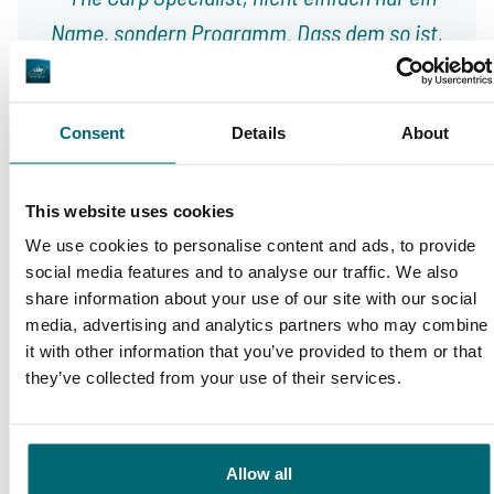
Name, sondern Programm. Dass dem so ist,
davon konnte ich mich selbst bereits über
viele Jahre hinweg überzeugen. Die Beratung
Consent
Details
About
und der Service fangen hier nicht etwa erst
nach dem Zahlungseingang an, sondern gleich
vom ersten Gespräch an. Jeroen nimmt sich
This website uses cookies
9/10
Daniel Brünkmans
We use cookies to personalise content and ads, to provide
immer viel Zeit für uns, beriet bei der – der
social media features and to analyse our traffic. We also
Jahreszeit entsprechenden – Wahl des
share information about your use of our site with our social
Gewässers sowie bei der Auswahl der
media, advertising and analytics partners who may combine
it with other information that you’ve provided to them or that
optimalsten Angelstellen. Das Buchen geht
they’ve collected from your use of their services.
immer unkompliziert und ist reine Formsache.
Hier bekommt man eine ehrliche Beratung!
Große Auswahl an 1A
Auch dieses Jahr fahren wir wieder über The
Sorgenfreier Urlaub
Karpfengewässern
Allow all