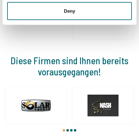
Schon 152.843
Deny
Von und für
zufriedene Angler
Karpfenangler
Diese Firmen sind Ihnen bereits
vorausgegangen!
1
2
3
4