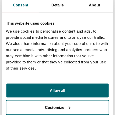
haben. Top Service und gute Beratung für den
Consent
Details
About
perfekten Urlaub, mehr geht wirklich nicht!
This website uses cookies
9/10
Daniel Radmacher
We use cookies to personalise content and ads, to
provide social media features and to analyse our traffic.
We also share information about your use of our site with
our social media, advertising and analytics partners who
may combine it with other information that you’ve
provided to them or that they’ve collected from your use
of their services.
Große Auswahl an 1A
Sorgenfreier Urlaub
Karpfengewässern
Allow all
Customize