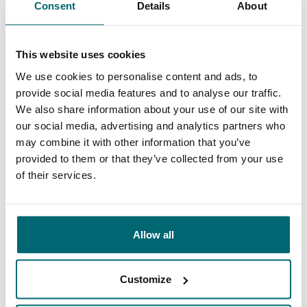
Consent
Details
About
Schon 152.908
Von und für
zufriedene Angler
Karpfenangler
This website uses cookies
We use cookies to personalise content and ads, to
provide social media features and to analyse our traffic.
We also share information about your use of our site with
Diese Firmen sind Ihnen bereits
our social media, advertising and analytics partners who
vorausgegangen!
may combine it with other information that you’ve
provided to them or that they’ve collected from your use
of their services.
Allow all
1
2
3
4
Customize