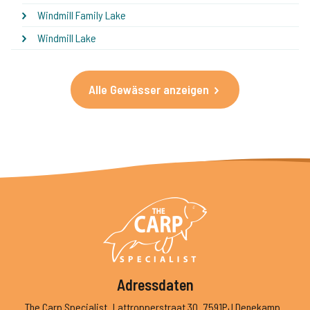
Windmill Family Lake
Windmill Lake
Alle Gewässer anzeigen
Adressdaten
The Carp Specialist
Lattropperstraat 30
7591PJ Denekamp