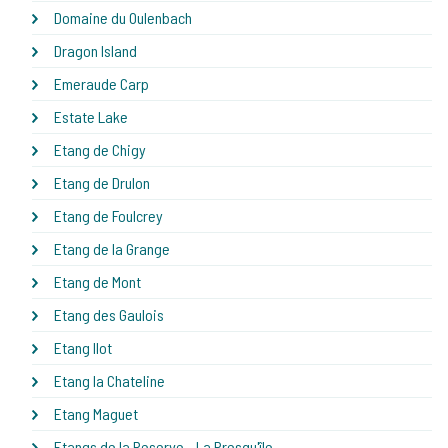
Domaine du Oulenbach
Dragon Island
Emeraude Carp
Estate Lake
Etang de Chigy
Etang de Drulon
Etang de Foulcrey
Etang de la Grange
Etang de Mont
Etang des Gaulois
Etang Ilot
Etang la Chateline
Etang Maguet
Etangs de la Reserve - La Presqu'île