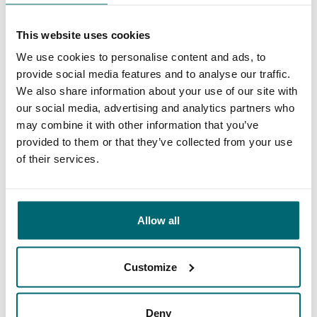
This website uses cookies
Darum buchen Sie bei The
We use cookies to personalise content and ads, to
provide social media features and to analyse our traffic.
Carp Specialist
We also share information about your use of our site with
our social media, advertising and analytics partners who
35025 Angler
haben uns bereits bewertet
may combine it with other information that you’ve
provided to them or that they’ve collected from your use
of their services.
9,7
9,2
Allow all
Allgemein
Anlagen
Customize
Deny