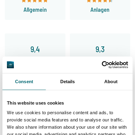
Allgemein
Anlagen
9,4
9,3
Unser Angebot
Betreuung
Consent
Details
About
Von unseren Kunden
This website uses cookies
We use cookies to personalise content and ads, to
Meine erste Wahl für Urlaube, die entspannt,
provide social media features and to analyse our traffic.
stressfrei und unkompliziert sind. The Carp
We also share information about your use of our site with
our social media, advertising and analytics partners who