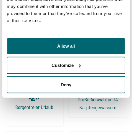
Specialist hat traumhafte Seen mit
may combine it with other information that you’ve
wunderschönen Landschaften und Fischen im
provided to them or that they’ve collected from your use
Programm. Jeroen hilft in jeder Situation und
of their services.
steht jedem mit Rat und Tat zur Seite. Wer
mit Familie und Freunden einen entspannten
10/10
Sebastian Loch
Allow all
Urlaub verbringen möchte, ist bei The Carp
Specialist in guten Händen.
Customize
Deny
Große Auswahl an 1A
Sorgenfreier Urlaub
Karpfengewässern