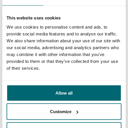
zufriedene Angler
Karpfenangler
This website uses cookies
We use cookies to personalise content and ads, to
provide social media features and to analyse our traffic.
Diese Firmen sind Ihnen bereits
We also share information about your use of our site with
our social media, advertising and analytics partners who
vorausgegangen!
may combine it with other information that you’ve
provided to them or that they’ve collected from your use
of their services.
Allow all
1
2
3
4
Customize