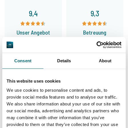
9,4
9,3
Unser Angebot
Betreuung
Consent
Details
About
Von unseren Kunden
The Carp Specialist, nicht einfach nur ein
This website uses cookies
Name, sondern Programm. Dass dem so ist,
We use cookies to personalise content and ads, to
davon konnte ich mich selbst bereits über
provide social media features and to analyse our traffic.
viele Jahre hinweg überzeugen. Die Beratung
We also share information about your use of our site with
our social media, advertising and analytics partners who
und der Service fangen hier nicht etwa erst
may combine it with other information that you’ve
nach dem Zahlungseingang an, sondern gleich
provided to them or that they’ve collected from your use