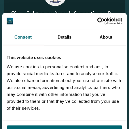
Sie möchten weitere Informationen?
Brauchen Sie weitere Informationen über diesen See? Wir
helfen gerne weiter
Consent
Details
About
Tel.
+31 655 191 755
info@thecarpspecialist.de
This website uses cookies
WhatsApp:
+31 6 5519 1755
We use cookies to personalise content and ads, to
provide social media features and to analyse our traffic.
We also share information about your use of our site with
our social media, advertising and analytics partners who
may combine it with other information that you’ve
Neueste Beiträge
provided to them or that they’ve collected from your use
Im Fall der Fälle - die Reiserücktrittsversicherung
of their services.
Ein Blick auf den Schwierigkeitsgrad: Wählen Sie das
Gewässer, das zu Ihnen passt!