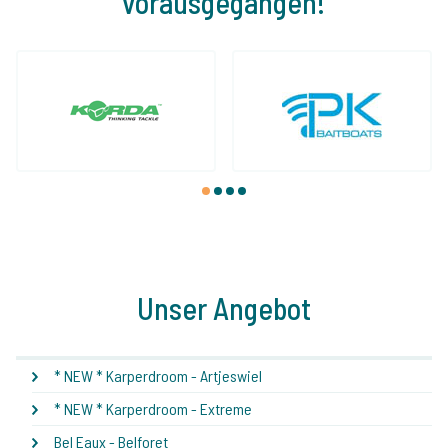
vorausgegangen!
1
2
3
4
Unser Angebot
* NEW * Karperdroom - Artjeswiel
* NEW * Karperdroom - Extreme
Bel Eaux - Belforet