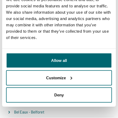
provide social media features and to analyse our traffic.
We also share information about your use of our site with
our social media, advertising and analytics partners who
may combine it with other information that you’ve
provided to them or that they’ve collected from your use
of their services.
1
2
3
4
Allow all
Unser Angebot
Customize
* NEW * Karperdroom - Artjeswiel
Deny
* NEW * Karperdroom - Extreme
Bel Eaux - Belforet