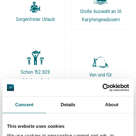
Hier bekommt man eine ehrliche Beratung!
Große Auswahl an 1A
Auch dieses Jahr fahren wir wieder über The
Sorgenfreier Urlaub
Karpfengewässern
Carp Specialist in Angelurlaub.
Schon 152.929
Von und für
zufriedene Angler
Karpfenangler
Consent
Details
About
Diese Firmen sind Ihnen bereits
This website uses cookies
vorausgegangen!
We use cookies to personalise content and ads, to