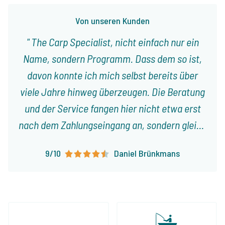
Von unseren Kunden
The Carp Specialist, nicht einfach nur ein
Name, sondern Programm. Dass dem so ist,
davon konnte ich mich selbst bereits über
viele Jahre hinweg überzeugen. Die Beratung
und der Service fangen hier nicht etwa erst
nach dem Zahlungseingang an, sondern gleich
vom ersten Gespräch an. Jeroen nimmt sich
9/10
Daniel Brünkmans
immer viel Zeit für uns, beriet bei der – der
Jahreszeit entsprechenden – Wahl des
Gewässers sowie bei der Auswahl der
optimalsten Angelstellen. Das Buchen geht
immer unkompliziert und ist reine Formsache.