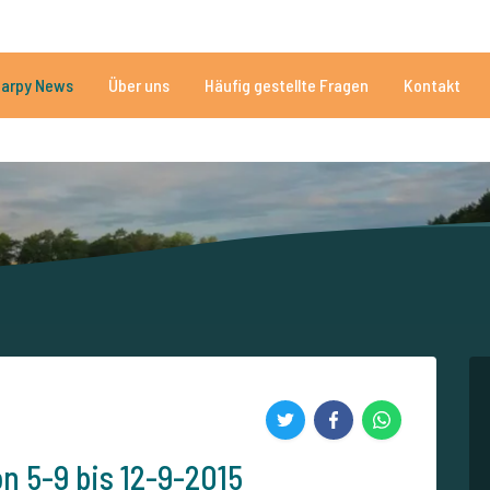
Brauchen Sie Hilfe?
Tel.
arpy News
Über uns
Häufig gestellte Fragen
Kontakt
n Seen
Mehr als 152.917 zufriedene Angler
Von und für Karpfenan
n 5-9 bis 12-9-2015