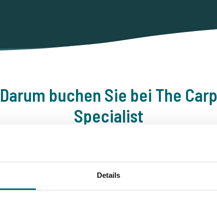
Darum buchen Sie bei The Car
Specialist
Details
100% zuverlässig, freundlich un
9,2
Absolut führend im Sektor 