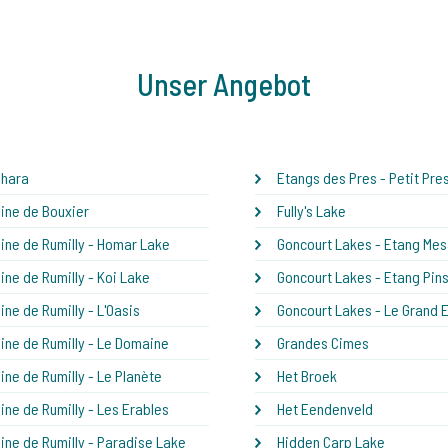
Unser Angebot
ahara
Etangs des Pres - Petit Pre
ne de Bouxier
Fully's Lake
ne de Rumilly - Homar Lake
Goncourt Lakes - Etang Me
ne de Rumilly - Koi Lake
Goncourt Lakes - Etang Pin
ne de Rumilly - L'Oasis
Goncourt Lakes - Le Grand 
ne de Rumilly - Le Domaine
Grandes Cimes
ne de Rumilly - Le Planète
Het Broek
ne de Rumilly - Les Erables
Het Eendenveld
ne de Rumilly - Paradise Lake
Hidden Carp Lake