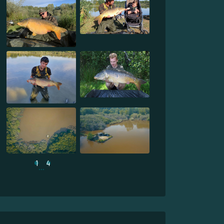
1
4
...