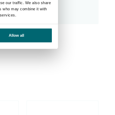
se our traffic. We also share
ers who may combine it with
10
Alijn Danau
 services.
Allow all