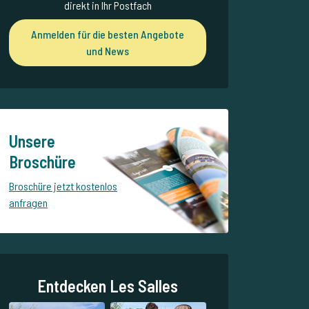
direkt in Ihr Postfach
Anmelden für die besten Angebote
und News
Unsere
Broschüre
Broschüre jetzt kostenlos
anfragen
Entdecken Les Salles