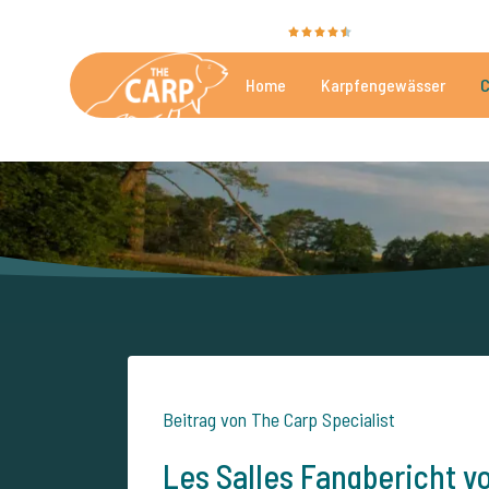
Sie bewerten uns mit
9,4
35081 Bewertungen
Home
Karpfengewässer
C
Die besten kommerzielle
Beitrag von The Carp Specialist
Les Salles Fangbericht vo