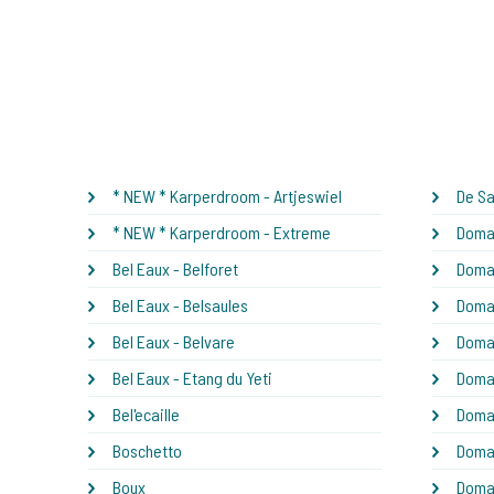
* NEW * Karperdroom - Artjeswiel
De S
* NEW * Karperdroom - Extreme
Domai
Bel Eaux - Belforet
Domai
Bel Eaux - Belsaules
Domai
Bel Eaux - Belvare
Domai
Bel Eaux - Etang du Yeti
Domai
Bel'ecaille
Domai
Boschetto
Domai
Boux
Domai