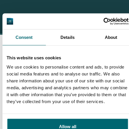
Consent
Details
About
Darum buchen Sie bei The
This website uses cookies
We use cookies to personalise content and ads, to provide
Carp Specialist
social media features and to analyse our traffic. We also
share information about your use of our site with our social
35096 Angler
haben uns bereits bewertet
media, advertising and analytics partners who may combine
it with other information that you’ve provided to them or that
they’ve collected from your use of their services.
9,7
9,2
Allow all