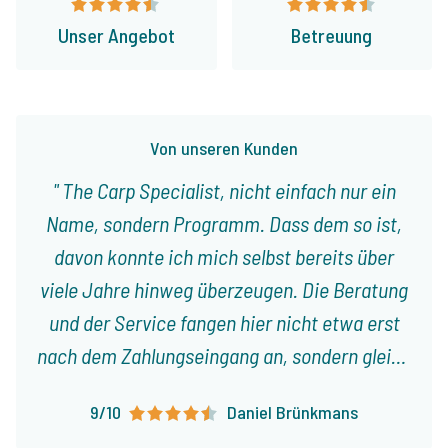
Unser Angebot
Betreuung
Von unseren Kunden
The Carp Specialist, nicht einfach nur ein
Name, sondern Programm. Dass dem so ist,
davon konnte ich mich selbst bereits über
viele Jahre hinweg überzeugen. Die Beratung
und der Service fangen hier nicht etwa erst
nach dem Zahlungseingang an, sondern gleich
vom ersten Gespräch an. Jeroen nimmt sich
9/10
Daniel Brünkmans
immer viel Zeit für uns, beriet bei der – der