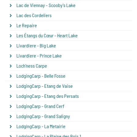
Lac de Viennay - Scooby's Lake
Lac des Cordeliers
Le Repaire
Les Étangs du Cœur - Heart Lake
Livardiere - Big Lake
Livardiere - Prince Lake
Loch'ness Carpe
LodgingCarp - Belle Fosse
LodgingCarp - Etang de Vaise
LodgingCarp - Etang des Persats
LodgingCarp - Grand Cerf
LodgingCarp - Grand Saligny
LodgingCarp - La Metairie
LodgingCarp - La Plaine des Bois 1