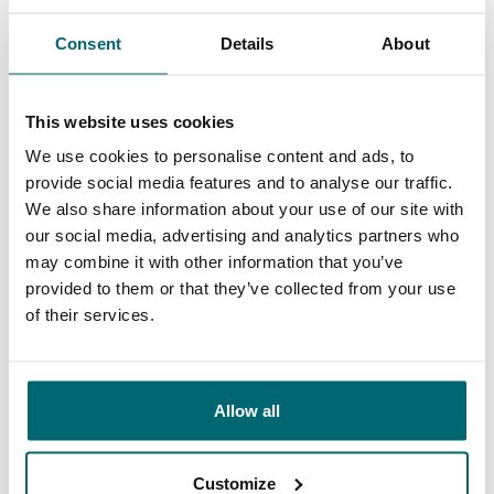
Allgemein
Anlagen
Consent
Details
About
This website uses cookies
9,4
9,3
We use cookies to personalise content and ads, to
provide social media features and to analyse our traffic.
We also share information about your use of our site with
Unser Angebot
Betreuung
our social media, advertising and analytics partners who
may combine it with other information that you’ve
provided to them or that they’ve collected from your use
of their services.
Von unseren Kunden
Meine erste Wahl für Urlaube, die entspannt,
Allow all
stressfrei und unkompliziert sind. The Carp
Specialist hat traumhafte Seen mit
Customize