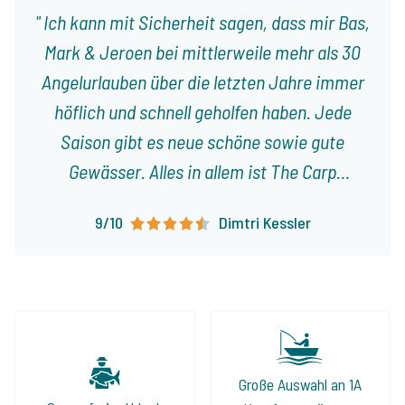
Ich kann mit Sicherheit sagen, dass mir Bas,
Mark & Jeroen bei mittlerweile mehr als 30
Angelurlauben über die letzten Jahre immer
höflich und schnell geholfen haben. Jede
Saison gibt es neue schöne sowie gute
Gewässer. Alles in allem ist The Carp
Specialist eine zuverlässige und
9/10
Dimtri Kessler
vertrauenswürdige Firma, bei der ich immer
wieder gerne buche.
Große Auswahl an 1A