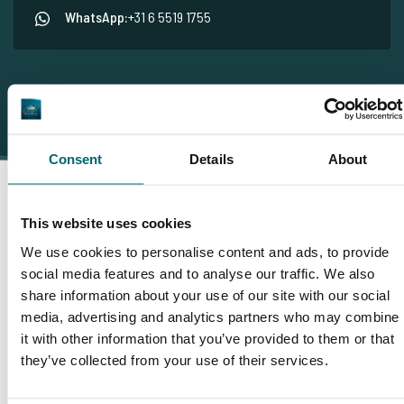
WhatsApp:
+31 6 5519 1755
Consent
Details
About
This website uses cookies
Darum buchen Sie bei The
We use cookies to personalise content and ads, to provide
Carp Specialist
social media features and to analyse our traffic. We also
share information about your use of our site with our social
media, advertising and analytics partners who may combine
35157 Angler
haben uns bereits bewertet
it with other information that you’ve provided to them or that
they’ve collected from your use of their services.