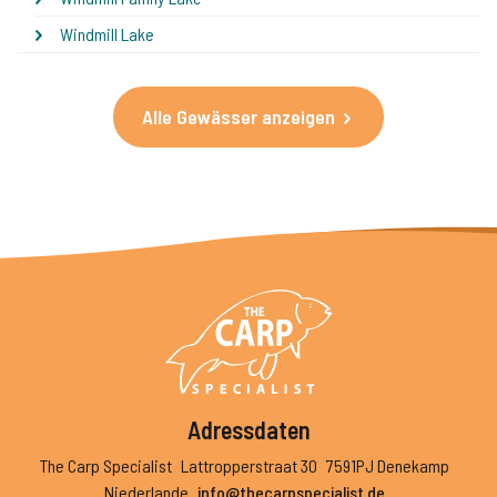
Windmill Lake
Alle Gewässer anzeigen
Adressdaten
The Carp Specialist
Lattropperstraat 30
7591PJ Denekamp
Niederlande
info@thecarpspecialist.de