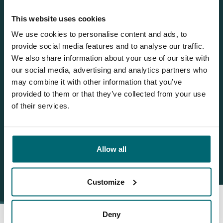
Jeroen
This website uses cookies
We use cookies to personalise content and ads, to
Sie möchten weitere Informationen?
provide social media features and to analyse our traffic.
Brauchen Sie weitere Informationen über diesen See? Wir
We also share information about your use of our site with
helfen gerne weiter
our social media, advertising and analytics partners who
may combine it with other information that you’ve
Tel.
+31 655 191 755
provided to them or that they’ve collected from your use
info@thecarpspecialist.de
of their services.
WhatsApp:
+31 6 5519 1755
Allow all
Customize
Deny