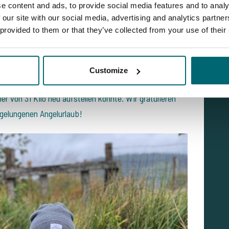
e content and ads, to provide social media features and to analy
 our site with our social media, advertising and analytics partn
 gebucht, bekamen aber durch einen glücklichen Zufall
 provided to them or that they’ve collected from your use of their
 Sie entschieden sich das zu tun... und diese
end ihrer gemeinsamen Session konnten die Beiden
ern auch ein paar wirkliche Kracher! Die absolute
Customize
 Abstand der neue Damen-Rekord am
Etang des Gaulois
,
r von 31 Kilo neu aufstellen konnte. Wir gratulieren
gelungenen Angelurlaub!