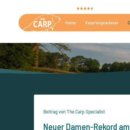
Sie bewerten uns mit
9,4
35025 Bewertunge
Home
Karpfengewässer
C
Die besten kommerzielle
Beitrag von The Carp Specialist
Neuer Damen-Rekord am 