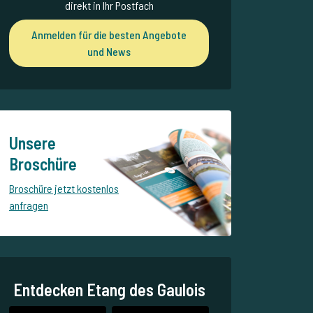
direkt in Ihr Postfach
Anmelden für die besten Angebote
und News
Unsere
Broschüre
Broschüre jetzt kostenlos
anfragen
Entdecken Etang des Gaulois