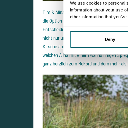
We use cookies to personalis
information about your use of
Tim & Alina hatten ursprünglich die Stelle 7
other information that you’ve
die Option auf die Stellen 14/15 zu wechseln.
Entscheidung war absolut goldrichtig. Währ
nicht nur um die 50 Karpfen (!) fangen, sond
Deny
Kirsche auf der Sahne ist aber mit weitem
welchen Alina mit einem wahnsinnigen Spiegle
ganz herzlich zum Rekord und dem mehr als 