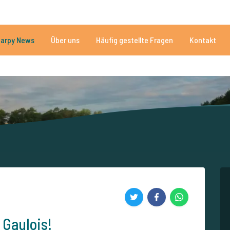
n
Brauchen Sie Hilfe?
Tel.
arpy News
Über uns
Häufig gestellte Fragen
Kontakt
n Seen
Mehr als 152.874 zufriedene Angler
Von und für Karpfenan
Gaulois!