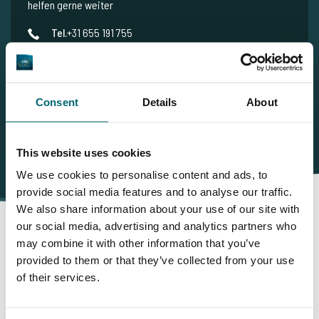
helfen gerne weiter
Tel.
+31 655 191 755
info@thecarpspecialist.de
WhatsApp:
+31 6 5519 1755
Consent
Details
About
This website uses cookies
We use cookies to personalise content and ads, to
provide social media features and to analyse our traffic.
We also share information about your use of our site with
our social media, advertising and analytics partners who
may combine it with other information that you’ve
Darum buchen Sie bei The
provided to them or that they’ve collected from your use
of their services.
Carp Specialist