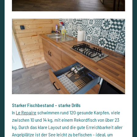
Starker Fischbestand – starke Drills
In
Le Repaire
schwimmen rund 120 gesunde Karpfen, viele
zwischen 10 und 14 kg, mit einem Rekordfisch von über 23
kg. Durch das klare Layout und die gute Erreichbarkeit aller
Angelplätze ist der See leicht zu befischen – ideal, um