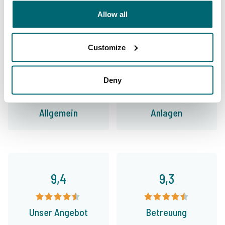
35157 Angler
haben uns bereits bewertet
Allow all
Customize
9,7
9,2
Deny
Allgemein
Anlagen
9,4
9,3
Unser Angebot
Betreuung