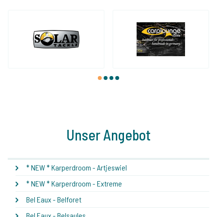
1
2
3
4
Unser Angebot
* NEW * Karperdroom - Artjeswiel
* NEW * Karperdroom - Extreme
Bel Eaux - Belforet
Bel Eaux - Belsaules