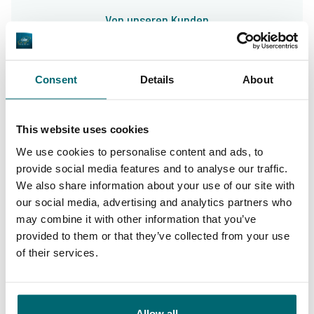
Von unseren Kunden
Seit fast 10 Jahren buchen wir mehrmals im
Jahr sowohl privat mit Familie und Freunden,
Consent
Details
About
als auch für unsere Firma mit
Teammitgliedern bei The Carp Specialist.
This website uses cookies
Immer sorgenfrei und mit sehr guter
We use cookies to personalise content and ads, to
Praxisberatung.
provide social media features and to analyse our traffic.
We also share information about your use of our site with
our social media, advertising and analytics partners who
9/10
Hans & Quinten
may combine it with other information that you’ve
provided to them or that they’ve collected from your use
of their services.
Allow all