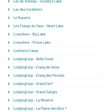
Lac de Viennay - Scooby's Lake
Lac des Cordeliers
Le Repaire
Les Étangs du Cœur - Heart Lake
Livardiere - Big Lake
Livardiere - Prince Lake
Loch'ness Carpe
LodgingCarp - Belle Fosse
LodgingCarp - Etang de Vaise
LodgingCarp - Etang des Persats
LodgingCarp - Grand Cerf
LodgingCarp - Grand Saligny
LodgingCarp - La Metairie
LodgingCarp - La Plaine des Bois 1