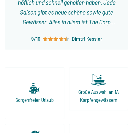
höflich und schnell geholfen haben. Jede
Saison gibt es neue schöne sowie gute
Gewässer. Alles in allem ist The Carp
Specialist eine zuverlässige und
9/10
Dimtri Kessler
vertrauenswürdige Firma, bei der ich immer
wieder gerne buche.
Große Auswahl an 1A
Sorgenfreier Urlaub
Karpfengewässern