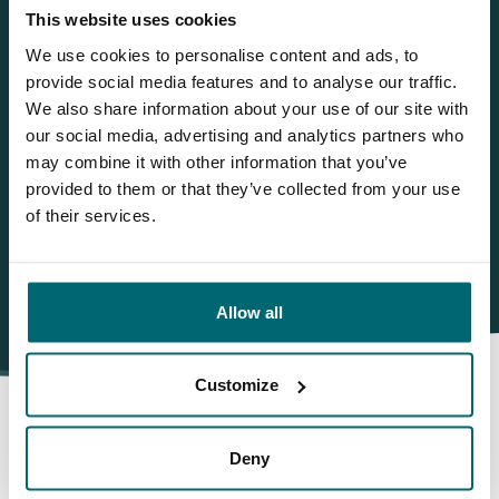
Sie möchten weitere Informationen?
This website uses cookies
Brauchen Sie weitere Informationen über diesen See? Wir
We use cookies to personalise content and ads, to
helfen gerne weiter
provide social media features and to analyse our traffic.
We also share information about your use of our site with
Tel.
+31 655 191 755
our social media, advertising and analytics partners who
info@thecarpspecialist.de
may combine it with other information that you’ve
provided to them or that they’ve collected from your use
WhatsApp:
+31 6 5519 1755
of their services.
Allow all
Customize
Deny
Darum buchen Sie bei The