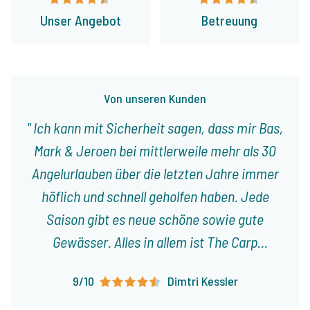
Unser Angebot
Betreuung
Von unseren Kunden
Ich kann mit Sicherheit sagen, dass mir Bas,
Mark & Jeroen bei mittlerweile mehr als 30
Angelurlauben über die letzten Jahre immer
höflich und schnell geholfen haben. Jede
Saison gibt es neue schöne sowie gute
Gewässer. Alles in allem ist The Carp
Specialist eine zuverlässige und
9/10
Dimtri Kessler
vertrauenswürdige Firma, bei der ich immer
wieder gerne buche.