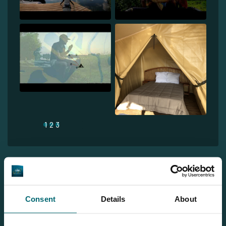
1
2
3
Jeroen
Consent
Details
About