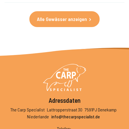
Alle Gewässer anzeigen
Adressdaten
The Carp Specialist
Lattropperstraat 30
7591PJ Denekamp
Niederlande
info@thecarpspecialist.de
Telefon
: