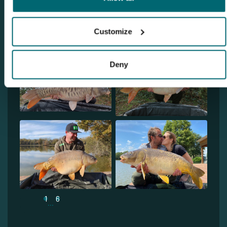
Customize
Deny
1
6
...