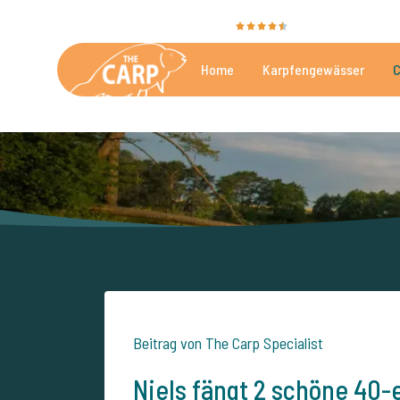
Sie bewerten uns mit
9,4
35030 Bewertunge
Home
Karpfengewässer
C
Die besten kommerzielle
Beitrag von The Carp Specialist
Niels fängt 2 schöne 40