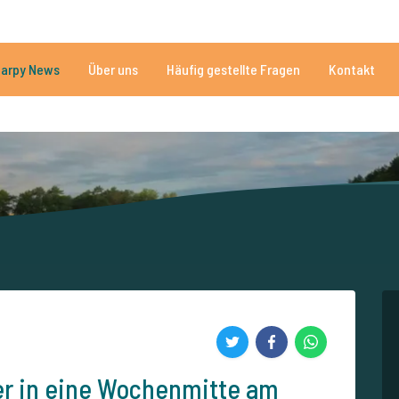
n
Brauchen Sie Hilfe?
Tel.
arpy News
Über uns
Häufig gestellte Fragen
Kontakt
n Seen
Mehr als 152.899 zufriedene Angler
Von und für Karpfenan
-er in eine Wochenmitte am