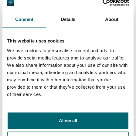
längerer Zeit ein Begriff und steht für
Professionalität und Seriosität, wenn es um
Consent
Details
About
Reisen für Karpfenangler geht. Auch ich
konnte mich schon mehrere Male davon
überzeugen, dass sowohl der Kontakt, die
This website uses cookies
Planung, als auch die Organisation einer Reise
We use cookies to personalise content and ads, to
10/10
Christoph Pleischl
provide social media features and to analyse our traffic.
an einen See aus dem Programm durch
We also share information about your use of our site with
Jeroen tadel- und reibungslos geklappt
our social media, advertising and analytics partners who
may combine it with other information that you’ve
haben. Man fühlte sich stets gut sowie ehrlich
provided to them or that they’ve collected from your use
beraten und auch die angebotenen Seen
of their services.
halten, was sie laut Internetseite
versprechen. Wenn Ihr also auf der Suche
Große Auswahl an 1A
nach einem perfekten Angelurlaub seid, ist
Sorgenfreier Urlaub
Karpfengewässern
Allow all
Jeroen und The Carp Specialist die beste