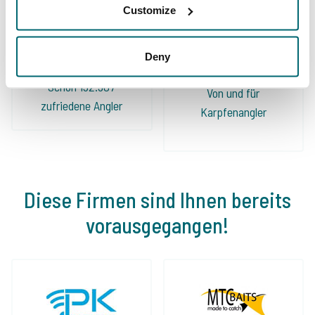
Adresse!
Customize
Deny
Schon 152.907
Von und für
zufriedene Angler
Karpfenangler
Diese Firmen sind Ihnen bereits
vorausgegangen!