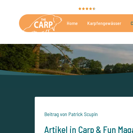
Sie bewerten uns mit
9,4
35025 Bewertunge
Home
Karpfengewässer
C
Die besten kommerzielle
Beitrag von Patrick Scupin
Artikel in Carp & Fun Mag