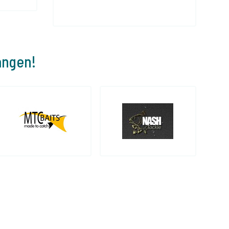
angen!