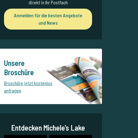
direkt in Ihr Postfach
Anmelden für die besten Angebote
und News
Unsere
Broschüre
Broschüre jetzt kostenlos
anfragen
Entdecken Michele's Lake