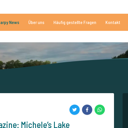
n
Brauchen Sie Hilfe?
Tel.
arpy News
Über uns
Häufig gestellte Fragen
Kontakt
n Seen
Mehr als 152.874 zufriedene Angler
Von und für Karpfenan
azine: Michele’s Lake