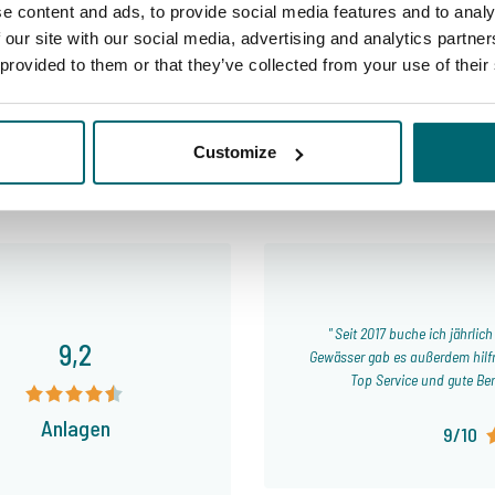
e content and ads, to provide social media features and to analy
 our site with our social media, advertising and analytics partn
 provided to them or that they’ve collected from your use of their
Darum buchen Sie bei The Car
Specialist
Customize
Seit 2017 buche ich jährlic
9,2
Gewässer gab es außerdem hilfr
Top Service und gute Ber
Anlagen
9/10