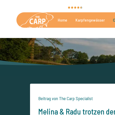
Sie bewerten uns mit
9,4
35055 Bewertunge
Home
Karpfengewässer
C
Die besten kommerzielle
Beitrag von The Carp Specialist
Melina & Radu trotzen de