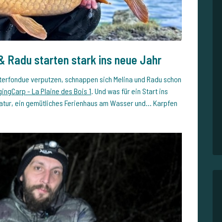
& Radu starten stark ins neue Jahr
sterfondue verputzen, schnappen sich Melina und Radu schon
ingCarp - La Plaine des Bois 1
. Und was für ein Start ins
Natur, ein gemütliches Ferienhaus am Wasser und… Karpfen