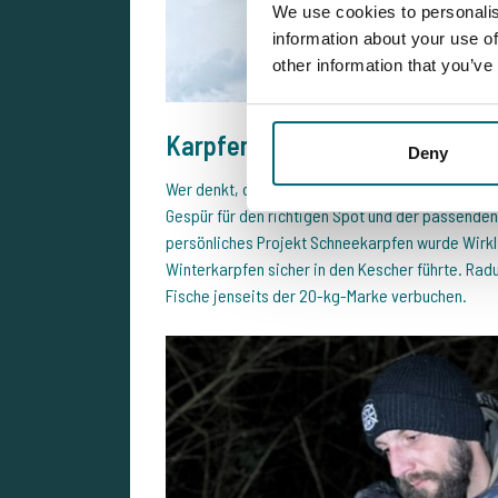
We use cookies to personalis
information about your use of
other information that you’ve
Karpfenangeln im Januar? Aber
Deny
Wer denkt, dass Karpfen nur in der warmen Jahres
Gespür für den richtigen Spot und der passenden W
persönliches Projekt Schneekarpfen wurde Wirklic
Winterkarpfen sicher in den Kescher führte. Radu
Fische jenseits der 20-kg-Marke verbuchen.