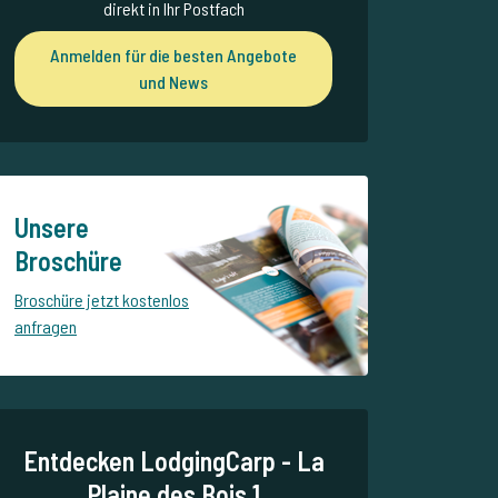
direkt in Ihr Postfach
Anmelden für die besten Angebote
und News
Unsere
Broschüre
Broschüre jetzt kostenlos
anfragen
Entdecken LodgingCarp - La
Plaine des Bois 1