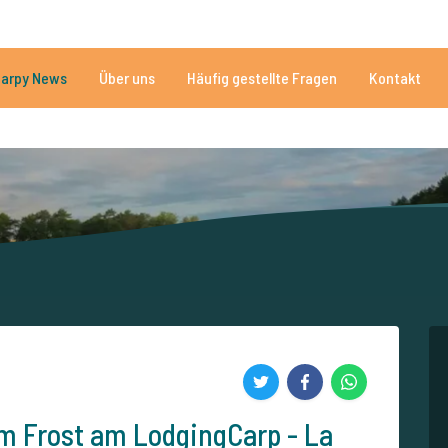
n
Brauchen Sie Hilfe?
Tel.
arpy News
Über uns
Häufig gestellte Fragen
Kontakt
n Seen
Mehr als 152.910 zufriedene Angler
Von und für Karpfenan
m Frost am LodgingCarp - La