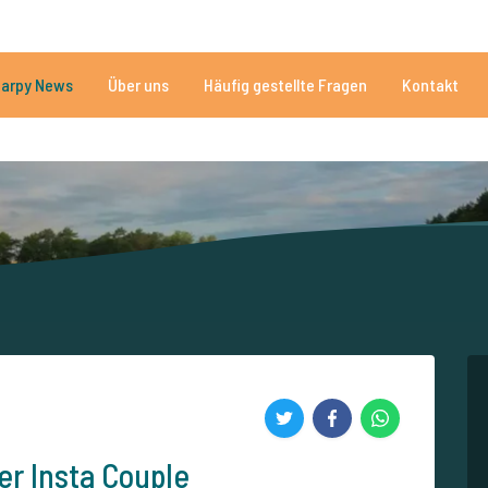
Brauchen Sie Hilfe?
Tel.
arpy News
Über uns
Häufig gestellte Fragen
Kontakt
n Seen
Mehr als 152.912 zufriedene Angler
Von und für Karpfenan
r Insta Couple