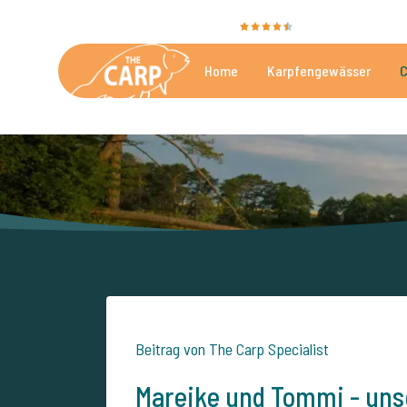
Sie bewerten uns mit
9,4
35051 Bewertungen
Home
Karpfengewässer
C
Die besten kommerzielle
Beitrag von The Carp Specialist
Mareike und Tommi - unse