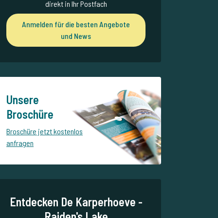
direkt in Ihr Postfach
Anmelden für die besten Angebote
und News
Unsere
Broschüre
Broschüre jetzt kostenlos
anfragen
Entdecken De Karperhoeve -
Raiden's Lake