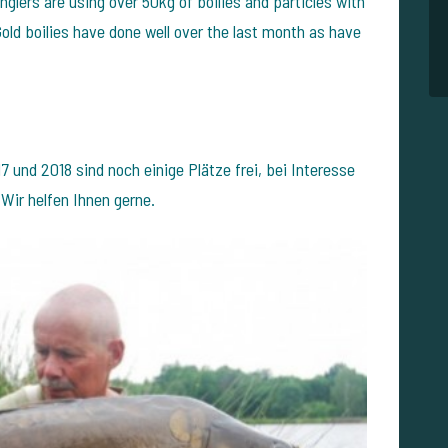
Anglers are using over 50kg of boilies and particles with
 Gold boilies have done well over the last month as have
 und 2018 sind noch einige Plätze frei, bei Interesse
 Wir helfen Ihnen gerne.