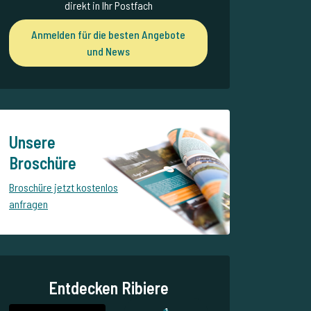
direkt in Ihr Postfach
Anmelden für die besten Angebote
und News
Unsere
Broschüre
Broschüre jetzt kostenlos
anfragen
Entdecken Ribiere