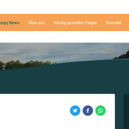
n
Brauchen Sie Hilfe?
Tel.
arpy News
Über uns
Häufig gestellte Fragen
Kontakt
n Seen
Mehr als 152.899 zufriedene Angler
Von und für Karpfenan