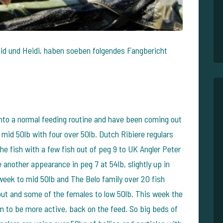
vid und Heidi, haben soeben folgendes Fangbericht
nto a normal feeding routine and have been coming out
 mid 50lb with four over 50lb. Dutch Ribiere regulars
the fish with a few fish out of peg 9 to UK Angler Peter
another appearance in peg 7 at 54lb, slightly up in
 week to mid 50lb and The Belo family over 20 fish
ut and some of the females to low 50lb. This week the
 to be more active, back on the feed. So big beds of