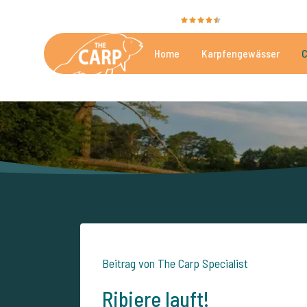
Sie bewerten uns mit
9,4
35030 Bewertunge
Home
Karpfengewässer
C
Die besten kommerzielle
Beitrag von The Carp Specialist
Ribiere lauft!