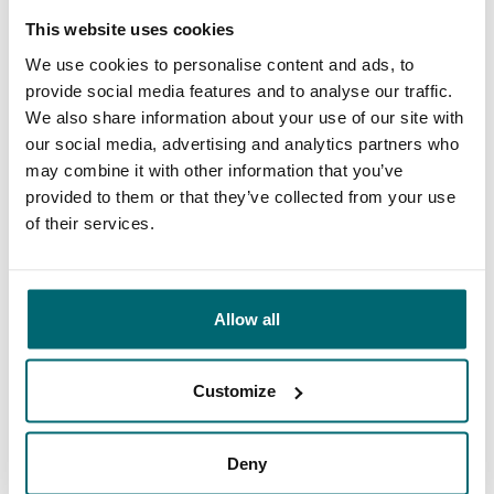
This website uses cookies
Unser Angebot
Betreuung
We use cookies to personalise content and ads, to
provide social media features and to analyse our traffic.
We also share information about your use of our site with
our social media, advertising and analytics partners who
may combine it with other information that you’ve
Von unseren Kunden
provided to them or that they’ve collected from your use
The Carp Specialist ist mir schon seit
of their services.
längerer Zeit ein Begriff und steht für
Professionalität und Seriosität, wenn es um
Allow all
Reisen für Karpfenangler geht. Auch ich
konnte mich schon mehrere Male davon
Customize
überzeugen, dass sowohl der Kontakt, die
Planung, als auch die Organisation einer Reise
Deny
10/10
Christoph Pleischl
an einen See aus dem Programm durch