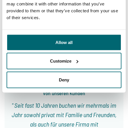
Allgemein
Anlagen
may combine it with other information that you’ve
provided to them or that they’ve collected from your use
of their services.
9,4
9,3
Allow all
Unser Angebot
Betreuung
Customize
Deny
Von unseren Kunden
Seit fast 10 Jahren buchen wir mehrmals im
Jahr sowohl privat mit Familie und Freunden,
als auch für unsere Firma mit