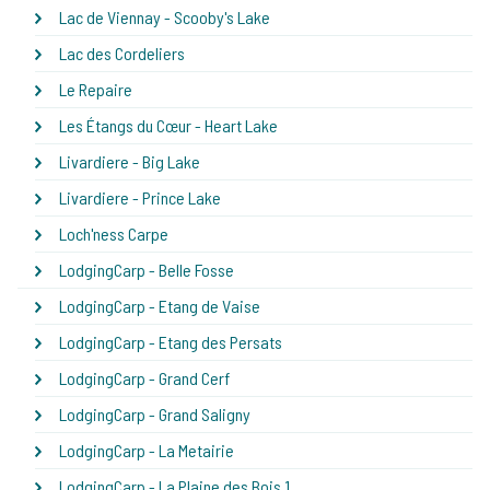
Lac de Viennay - Scooby's Lake
Lac des Cordeliers
Le Repaire
Les Étangs du Cœur - Heart Lake
Livardiere - Big Lake
Livardiere - Prince Lake
Loch'ness Carpe
LodgingCarp - Belle Fosse
LodgingCarp - Etang de Vaise
LodgingCarp - Etang des Persats
LodgingCarp - Grand Cerf
LodgingCarp - Grand Saligny
LodgingCarp - La Metairie
LodgingCarp - La Plaine des Bois 1