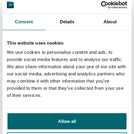
9,7
9,2
Consent
Details
About
Allgemein
Anlagen
This website uses cookies
We use cookies to personalise content and ads, to
provide social media features and to analyse our traffic.
9,4
9,3
We also share information about your use of our site with
our social media, advertising and analytics partners who
may combine it with other information that you’ve
Unser Angebot
Betreuung
provided to them or that they’ve collected from your use
of their services.
Von unseren Kunden
Allow all
Meine erste Wahl für Urlaube, die entspannt,