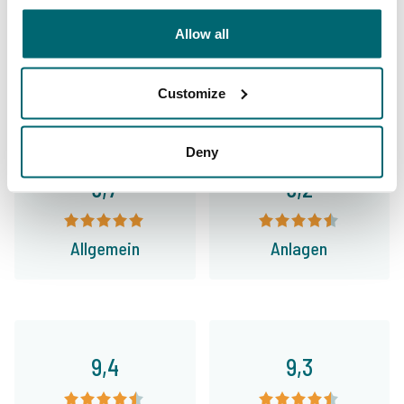
Carp Specialist
Allow all
35096 Angler
haben uns bereits bewertet
Customize
Deny
9,7
9,2
Allgemein
Anlagen
9,4
9,3