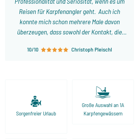
Professionalität und Seriosität, wenn es um
Reisen für Karpfenangler geht. Auch ich
konnte mich schon mehrere Male davon
überzeugen, dass sowohl der Kontakt, die
Planung, als auch die Organisation einer Reise
10/10
Christoph Pleischl
an einen See aus dem Programm durch
Jeroen tadel- und reibungslos geklappt
haben. Man fühlte sich stets gut sowie ehrlich
beraten und auch die angebotenen Seen
halten, was sie laut Internetseite
versprechen. Wenn Ihr also auf der Suche
Große Auswahl an 1A
nach einem perfekten Angelurlaub seid, ist
Sorgenfreier Urlaub
Karpfengewässern
Jeroen und The Carp Specialist die beste
Adresse!