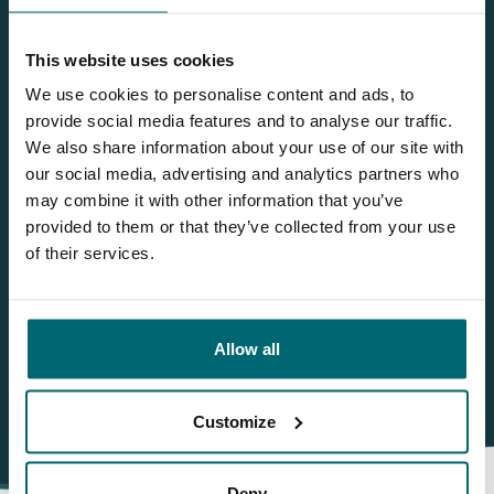
Neueste Beiträge
This website uses cookies
VIDEO TIME vom Etang des Gaulois: LIVE DRILL 36,75kg
We use cookies to personalise content and ads, to
Karpfen, neuer PB und 20 und 25kg+ Karpfen von Lizette und
provide social media features and to analyse our traffic.
Bianca
We also share information about your use of our site with
our social media, advertising and analytics partners who
Familienurlaub am Etang des Gaulois
may combine it with other information that you’ve
Christopher fängt Falbala und gewinnt eine Gratiswoche am
provided to them or that they’ve collected from your use
Gaulois
of their services.
Eine unglaubliche Woche am Gaulois
"Karpfenangler unter sich" am Etang des Gaulois
Allow all
Customize
Deny