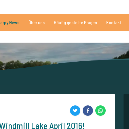
n
Brauchen Sie Hilfe?
Tel.
arpy News
Über uns
Häufig gestellte Fragen
Kontakt
n Seen
Mehr als 152.874 zufriedene Angler
Von und für Karpfenan
Windmill Lake April 2016!