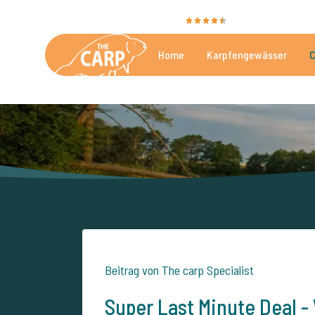
Sie bewerten uns mit
9,4
35025 Bewertunge
Home
Karpfengewässer
C
Die besten kommerzielle
Beitrag von The carp Specialist
Super Last Minute Deal - 