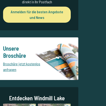
direkt in Ihr Postfach
Anmelden für die besten Angebote
und News
Unsere
Broschüre
Broschüre jetzt kostenlos
anfragen
Entdecken Windmill Lake