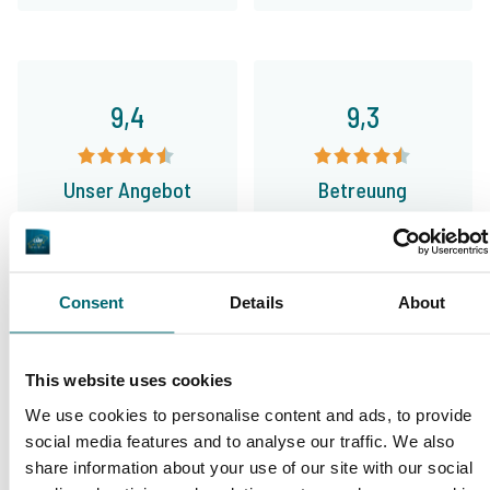
9,4
9,3
Unser Angebot
Betreuung
Consent
Details
About
Von unseren Kunden
100% zuverlässig, freundlich und hilfsbereit,
This website uses cookies
interessante Seen und die richtigen
We use cookies to personalise content and ads, to provide
Informationen. Absolut führend im Sektor
social media features and to analyse our traffic. We also
Angelurlaube und meine erste Wahl für das
share information about your use of our site with our social