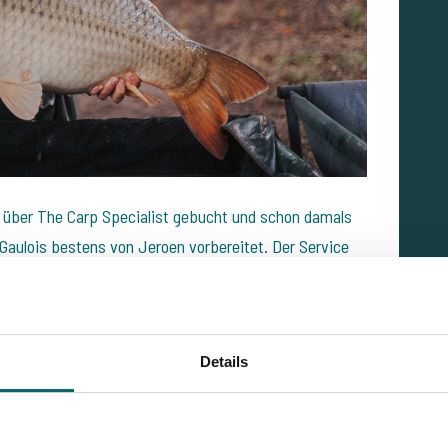
p über The Carp Specialist gebucht und schon damals
aulois bestens von Jeroen vorbereitet. Der Service
 man hat, man bekommt immer eine nette, ehrliche,
g. Seitdem fische ich jedes Jahr an einem der tollen
fenthalt nach dem nächsten Urlaub an einem der
Details
 sogar als Teil des Teams an die Gewässer fahren, sie