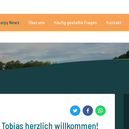
n
Brauchen Sie Hilfe?
Tel.
arpy News
Über uns
Häufig gestellte Fragen
Kontakt
n Seen
Mehr als 152.874 zufriedene Angler
Von und für Karpfenan
t Tobias herzlich willkommen!