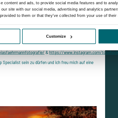
e content and ads, to provide social media features and to analy
wartet, welche Abenteuer ich erleben darf und was für
 our site with our social media, advertising and analytics partn
s und Filmen präsentieren kann.
 provided to them or that they’ve collected from your use of their
 dann schaut gerne auf Instagram oder YouTube vorbei
Customize
nnel/UCUkoDwPUgQURKSU0CM31iGg
iasfaehrmannfotografie/
&
https://www.instagram.com/tobehoo
p Specialist sein zu dürfen und ich freu mich auf eine