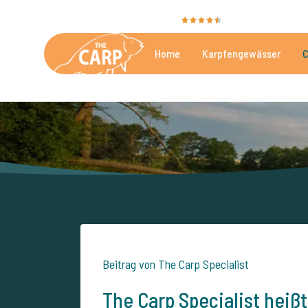
Sie bewerten uns mit
9,4
35025 Bewertunge
Home
Karpfengewässer
C
Die besten kommerzielle
Beitrag von The Carp Specialist
The Carp Specialist heiß