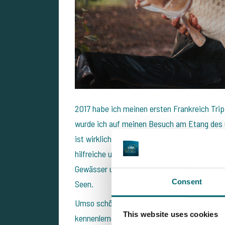
2017 habe ich meinen ersten Frankreich Tri
wurde ich auf meinen Besuch am Etang des G
ist wirklich einzigartig! Egal welche Frage
hilfreiche und vor allem schnelle Rückmeldun
Gewässer und schaue schon während dem Au
Consent
Seen.
Umso schöner ist es für mich, dass ich jetzt
This website uses cookies
kennenlernen und Euch zeigen darf.