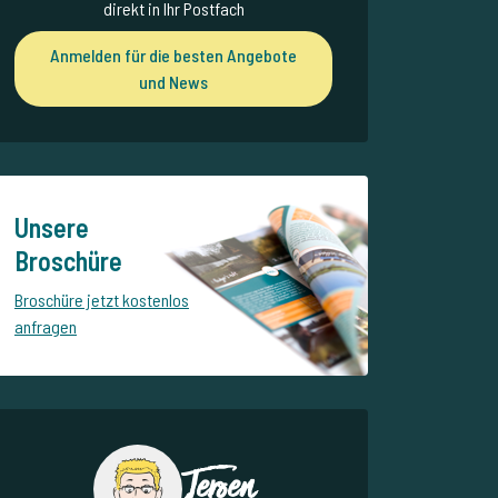
direkt in Ihr Postfach
Anmelden für die besten Angebote
und News
Unsere
Broschüre
Broschüre jetzt kostenlos
anfragen
Jeroen