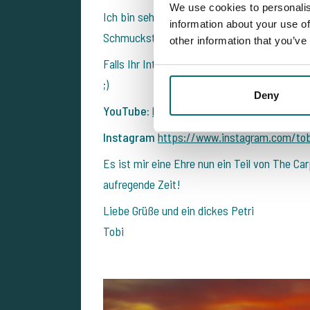
We use cookies to personalis
Ich bin sehr gespannt auf alles, was mich er
information about your use of
Schmuckstücke ich Euch in Zukunft mit Foto
other information that you’ve
Falls Ihr Interesse habt, was ich so mache,
;)
Deny
YouTube:
https://www.youtube.com/cha
Instagram
https://www.instagram.com/tob
Es ist mir eine Ehre nun ein Teil von The Car
aufregende Zeit!
Liebe Grüße und ein dickes Petri
Tobi