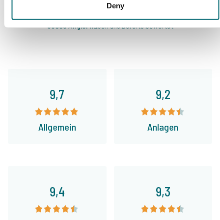
Carp Specialist
Deny
35009 Angler
haben uns bereits bewertet
9,7
9,2
Allgemein
Anlagen
9,4
9,3