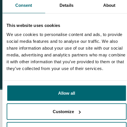
Brauchen Sie weitere Informationen über diesen See? Wir
Consent
Details
About
helfen gerne weiter
Tel.
+31 655 191 755
This website uses cookies
info@thecarpspecialist.de
We use cookies to personalise content and ads, to provide
social media features and to analyse our traffic. We also
WhatsApp:
+31 6 5519 1755
share information about your use of our site with our social
media, advertising and analytics partners who may combine
it with other information that you’ve provided to them or that
they’ve collected from your use of their services.
Allow all
Customize
Darum buchen Sie bei The