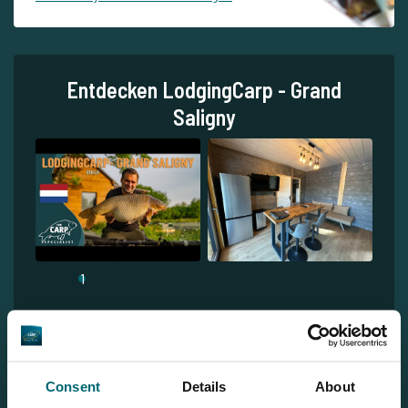
Entdecken LodgingCarp - Grand
Saligny
1
Consent
Details
About
Jeroen