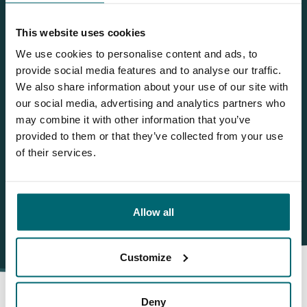
This website uses cookies
Sie möchten weitere Informationen?
We use cookies to personalise content and ads, to
Brauchen Sie weitere Informationen über diesen See? Wir
provide social media features and to analyse our traffic.
helfen gerne weiter
We also share information about your use of our site with
our social media, advertising and analytics partners who
Tel.
+31 655 191 755
may combine it with other information that you’ve
info@thecarpspecialist.de
provided to them or that they’ve collected from your use
of their services.
WhatsApp:
+31 6 5519 1755
Allow all
Customize
Deny