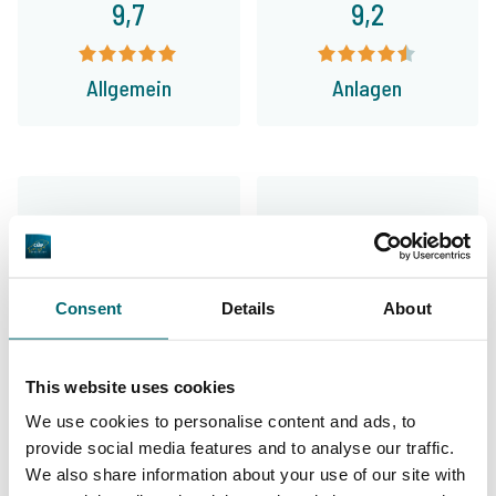
9,7
9,2
Allgemein
Anlagen
9,4
9,3
Unser Angebot
Betreuung
Consent
Details
About
This website uses cookies
We use cookies to personalise content and ads, to
Von unseren Kunden
provide social media features and to analyse our traffic.
100% zuverlässig, freundlich und hilfsbereit,
We also share information about your use of our site with