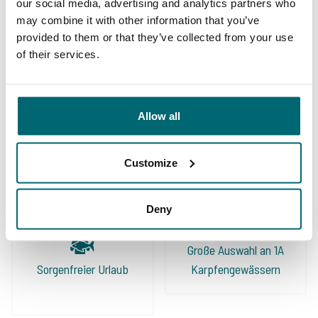
our social media, advertising and analytics partners who
interessante Seen und die richtigen
may combine it with other information that you’ve
Informationen. Absolut führend im Sektor
provided to them or that they’ve collected from your use
of their services.
Angelurlaube und meine erste Wahl für das
Reservieren eines Angelurlaubs!
Allow all
10/10
Alijn Danau
Customize
Deny
Große Auswahl an 1A
Sorgenfreier Urlaub
Karpfengewässern