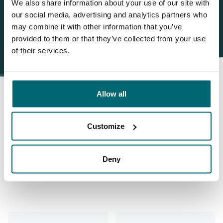
We also share information about your use of our site with
our social media, advertising and analytics partners who
may combine it with other information that you’ve
provided to them or that they’ve collected from your use
of their services.
Allow all
Darum buchen Sie bei The
Customize
Carp Specialist
Deny
35025 Angler
haben uns bereits bewertet