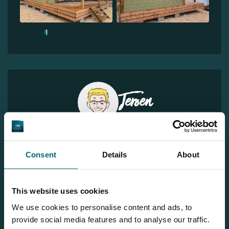
1
Jeroen
Sie möchten weitere Informationen?
Brauchen Sie weitere Informationen über diesen See? Wir
Consent
Details
About
helfen gerne weiter
Tel.
+31 655 191 755
This website uses cookies
info@thecarpspecialist.de
We use cookies to personalise content and ads, to
provide social media features and to analyse our traffic.
WhatsApp:
+31 6 5519 1755