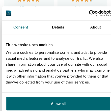
Allgemein
Anlagen
Consent
Details
About
9,4
9,3
This website uses cookies
We use cookies to personalise content and ads, to provide
Unser Angebot
Betreuung
social media features and to analyse our traffic. We also
share information about your use of our site with our social
media, advertising and analytics partners who may combine
it with other information that you’ve provided to them or that
they’ve collected from your use of their services.
Von unseren Kunden
The Carp Specialist, nicht einfach nur ein
Name, sondern Programm. Dass dem so ist,
Allow all