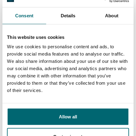
1
2
3
4
Consent
Details
About
This website uses cookies
Unser Angebot
We use cookies to personalise content and ads, to
provide social media features and to analyse our traffic.
We also share information about your use of our site with
* NEW * Karperdroom - Artjeswiel
our social media, advertising and analytics partners who
may combine it with other information that you’ve
* NEW * Karperdroom - Extreme
provided to them or that they’ve collected from your use
Bel Eaux - Belforet
of their services.
Bel Eaux - Belsaules
Bel Eaux - Belvare
Allow all
Bel Eaux - Etang du Yeti
Bel'ecaille