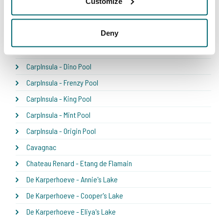
Customize
Boschetto
Boux
Deny
Carpfarm Lake
CarpInsula - Belly Pool
CarpInsula - Dino Pool
CarpInsula - Frenzy Pool
CarpInsula - King Pool
CarpInsula - Mint Pool
CarpInsula - Origin Pool
Cavagnac
Chateau Renard - Etang de Flamain
De Karperhoeve - Annie's Lake
De Karperhoeve - Cooper's Lake
De Karperhoeve - Eliya's Lake