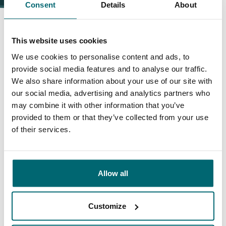
Consent
Details
About
This website uses cookies
Darum buchen Sie bei The
We use cookies to personalise content and ads, to
provide social media features and to analyse our traffic.
Carp Specialist
We also share information about your use of our site with
our social media, advertising and analytics partners who
35157 Angler
haben uns bereits bewertet
may combine it with other information that you’ve
provided to them or that they’ve collected from your use
of their services.
9,7
9,2
Allow all
Allgemein
Anlagen
Customize