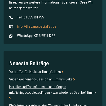
Brauchen Sie weitere Informationen über diesen See? Wir
helfen gerne weiter
Tel.
+31 655 191 755
info@thecarpspecialist.de
WhatsApp:
+31 6 5519 1755
Neueste Beiträge
Volltreffer für Niels an Timmy’s Lake
Super Wochenend-Session an Timmy’s Lake
Mareike und Tommi - unser Insta Couple
mt_fishing_couple_solingen - war wieder zu Gast bei Timmy
Ein Winter-Kurztrip an den Timmy´s Lake & viele News -