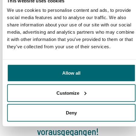
This website uses cookies
We use cookies to personalise content and ads, to provide
Große Auswahl an 1A
social media features and to analyse our traffic. We also
Sorgenfreier Urlaub
Karpfengewässern
share information about your use of our site with our social
media, advertising and analytics partners who may combine
it with other information that you’ve provided to them or that
they’ve collected from your use of their services.
Schon 152.874
Allow all
Von und für
zufriedene Angler
Karpfenangler
Customize
Deny
Diese Firmen sind Ihnen bereits
vorausgegangen!