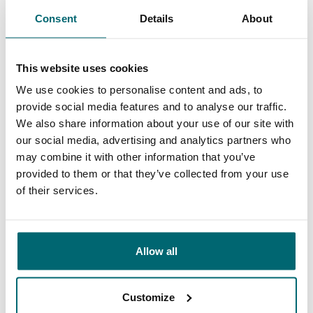
Consent
Details
About
This website uses cookies
9,4
9,3
We use cookies to personalise content and ads, to
provide social media features and to analyse our traffic.
We also share information about your use of our site with
Unser Angebot
Betreuung
our social media, advertising and analytics partners who
may combine it with other information that you’ve
provided to them or that they’ve collected from your use
of their services.
Von unseren Kunden
Meine erste Wahl für Urlaube, die entspannt,
Allow all
stressfrei und unkompliziert sind. The Carp
Specialist hat traumhafte Seen mit
Customize
wunderschönen Landschaften und Fischen im